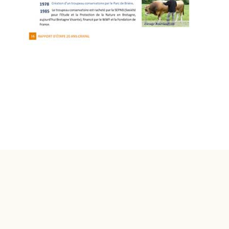
© 1998-2026 Crapal - Conservatoire des Races
Animales en Pays de la Loire
Réalisation :
Pigment Web Multimédia – Fontenay-
le-Comte