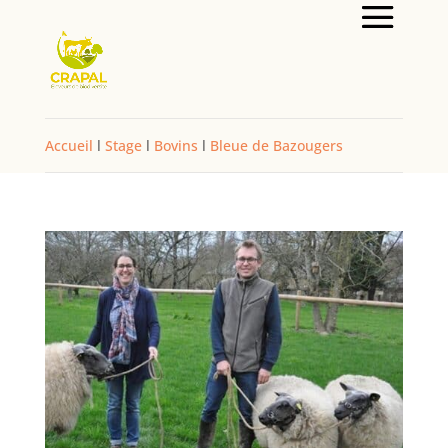
Accueil
l
Stage
l
Bovins
l
Bleue de Bazougers