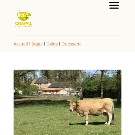
Accueil
l
Stage
l
Ovins
l
Ouessant