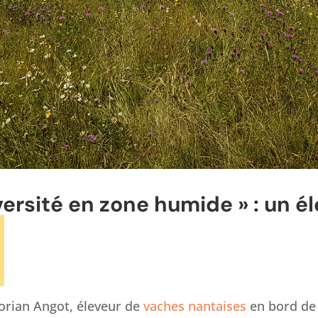
iversité en zone humide » : un 
orian Angot, éleveur de
vaches nantaises
en bord de 