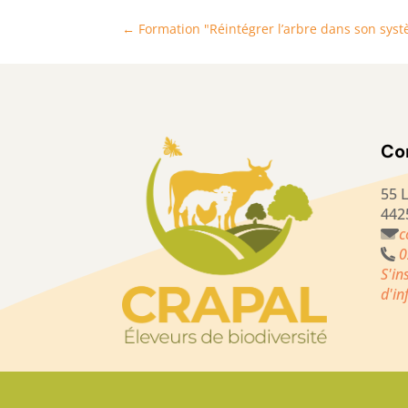
←
Formation "Réintégrer l’arbre dans son syst
Co
55 
442
c
0
S'in
d'i