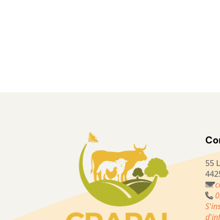
Co
55 
442
c
0
S'in
d'i