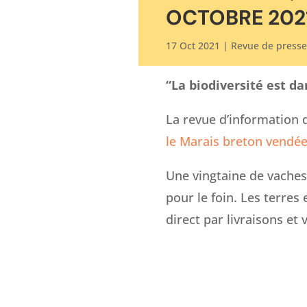
OCTOBRE 202
17 Oct 2021
|
Revue de presse
“La biodiversité est da
La revue d’information 
le Marais breton vendé
Une vingtaine de vaches
pour le foin. Les terres
direct par livraisons et v