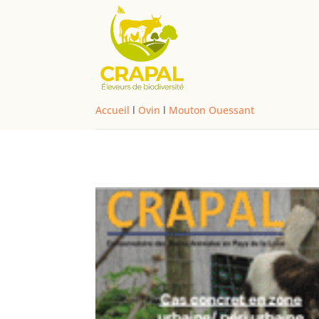
Accueil
l
Ovin
l
Mouton Ouessant