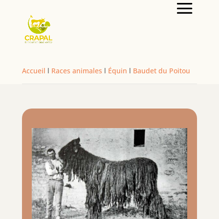
Accueil
l
Races animales
l
Équin
l
Baudet du Poitou