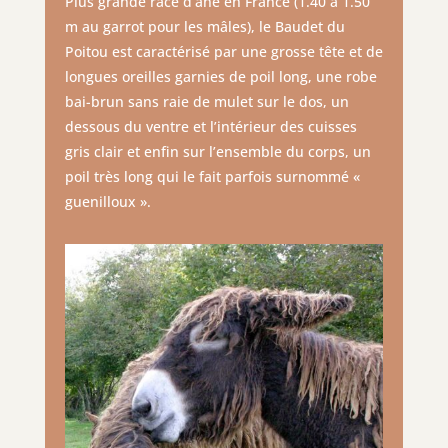
Plus grande race d’âne en France (1.40 à 1.50
m au garrot pour les mâles), le Baudet du
Poitou est caractérisé par une grosse tête et de
longues oreilles garnies de poil long, une robe
bai-brun sans raie de mulet sur le dos, un
dessous du ventre et l’intérieur des cuisses
gris clair et enfin sur l’ensemble du corps, un
poil très long qui le fait parfois surnommé «
guenilloux ».