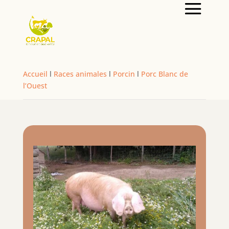
Accueil
l
Races animales
l
Porcin
l
Porc Blanc de
l’Ouest