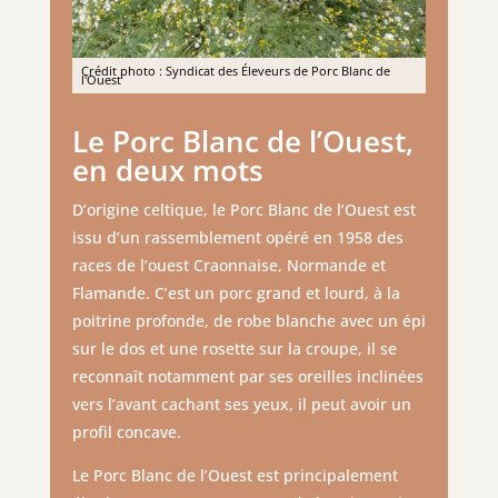
Crédit photo : Syndicat des Éleveurs de Porc Blanc de
l'Ouest
Le Porc Blanc de l’Ouest,
en deux mots
D’origine celtique, le Porc Blanc de l’Ouest est
issu d’un rassemblement opéré en 1958 des
races de l’ouest Craonnaise, Normande et
Flamande. C’est un porc grand et lourd, à la
poitrine profonde, de robe blanche avec un épi
sur le dos et une rosette sur la croupe, il se
reconnaît notamment par ses oreilles inclinées
vers l’avant cachant ses yeux, il peut avoir un
profil concave.
Le Porc Blanc de l’Ouest est principalement