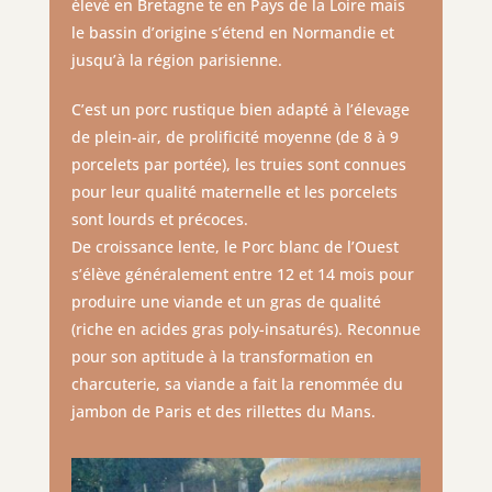
élevé en Bretagne te en Pays de la Loire mais
le bassin d’origine s’étend en Normandie et
jusqu’à la région parisienne.
C’est un porc rustique bien adapté à l’élevage
de plein-air, de prolificité moyenne (de 8 à 9
porcelets par portée), les truies sont connues
pour leur qualité maternelle et les porcelets
sont lourds et précoces.
De croissance lente, le Porc blanc de l’Ouest
s’élève généralement entre 12 et 14 mois pour
produire une viande et un gras de qualité
(riche en acides gras poly-insaturés). Reconnue
pour son aptitude à la transformation en
charcuterie, sa viande a fait la renommée du
jambon de Paris et des rillettes du Mans.