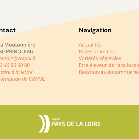
ntact
Navigation
La Moutonnière
Actualités
50 PRINQUIAU
Races animales
ontact@crapal.fr
Variétés végétales
2 40 56 60 00
Etre éleveur de race local
scrire à la lettre
Ressources documntaire
nformation du CRAPAL