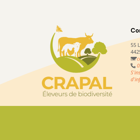
Co
55 
442
c
0
S'in
d'i